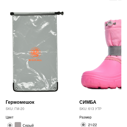
Гермомешок
СИМБА
SKU:
ГМ-20
SKU:
613 УТР
Цвет
Размер
21/22
Серый