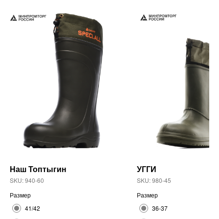
Наш Топтыгин
УГГИ
SKU:
940-60
SKU:
980-45
Размер
Размер
41/42
36-37