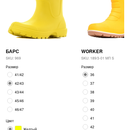
БАРС
WORKER
SKU:
969
SKU:
189/3-01 МП S
Размер
Размер
41/42
36
42/43
37
43/44
38
45/46
39
46/47
40
41
Цвет
42
Желтый