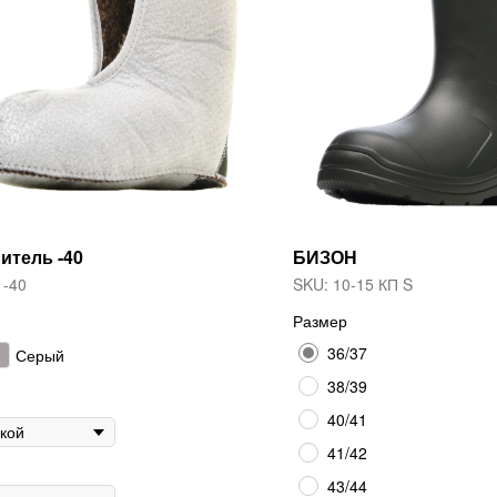
итель -40
БИЗОН
 -40
SKU:
10-15 КП S
Размер
36/37
Серый
38/39
40/41
41/42
43/44