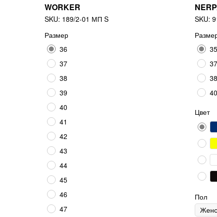
WORKER
NERP
SKU:
189/2-01 МП S
SKU:
9
Размер
Разме
36
35
37
37
38
38
39
40
40
Цвет
41
42
43
44
45
46
Пол
47