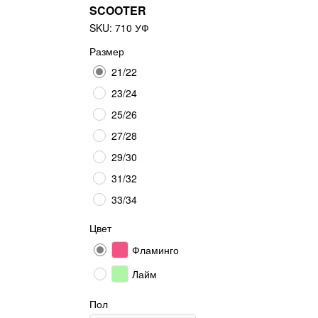
SCOOTER
SKU:
710 УФ
Размер
21/22
23/24
25/26
27/28
29/30
31/32
33/34
Цвет
Фламинго
Лайм
Пол