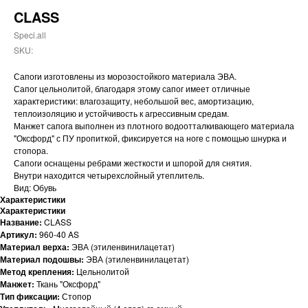
CLASS
Speci.all
SKU:
Сапоги изготовлены из морозостойкого материала ЭВА.
Сапог цельнолитой, благодаря этому сапог имеет отличные
характеристики: влагозащиту, небольшой вес, амортизацию,
теплоизоляцию и устойчивость к агрессивным средам.
Манжет сапога выполнен из плотного водоотталкивающего материала
"Оксфорд" с ПУ пропиткой, фиксируется на ноге с помощью шнурка и
стопора.
Сапоги оснащены ребрами жесткости и шпорой для снятия.
Внутри находится четырехслойный утеплитель.
Вид: Обувь
Характеристики
Характеристики
Название:
CLASS
Артикул:
960-40 AS
Материал верха:
ЭВА (этиленвинилацетат)
Материал подошвы:
ЭВА (этиленвинилацетат)
Метод крепления:
Цельнолитой
Манжет:
Ткань "Оксфорд"
Тип фиксации:
Стопор