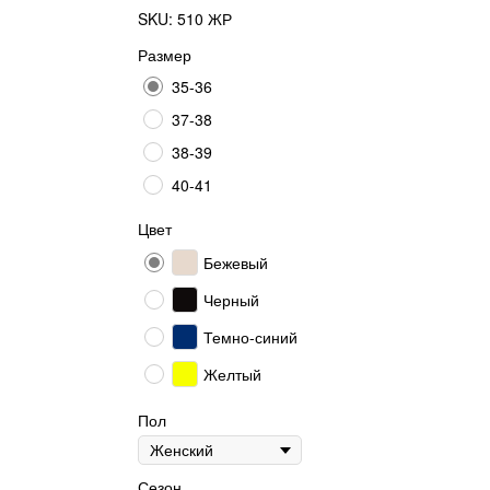
SKU:
510 ЖР
Размер
35-36
37-38
38-39
40-41
Цвет
Бежевый
Черный
Темно-синий
Желтый
Пол
Сезон