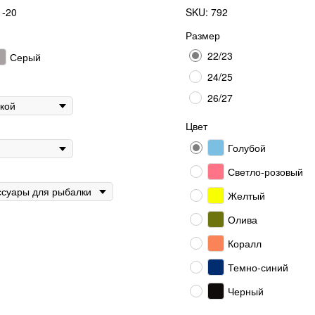
 -20
SKU:
792
Размер
22/23
Серый
24/25
26/27
Цвет
Голубой
Светло-розовый
Желтый
Олива
Коралл
Темно-синий
Черный