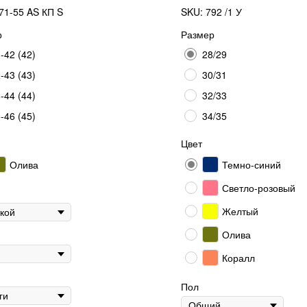
71-55 AS КП S
SKU:
792 /1 У
р
Размер
-42 (42)
28/29
-43 (43)
30/31
-44 (44)
32/33
-46 (45)
34/35
Цвет
Олива
Темно-синий
Светло-розовый
Желтый
Олива
Коралл
Пол