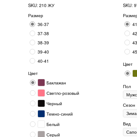
SKU:
210 ЖУ
SKU:
9
Размер
Разме
36-37
41
37-38
42
38-39
43
39-40
45
40-41
Цвет
Цвет
Баклажан
Пол
Светло-розовый
Черный
Сезон
Темно-синий
Вид
Белый
Серый