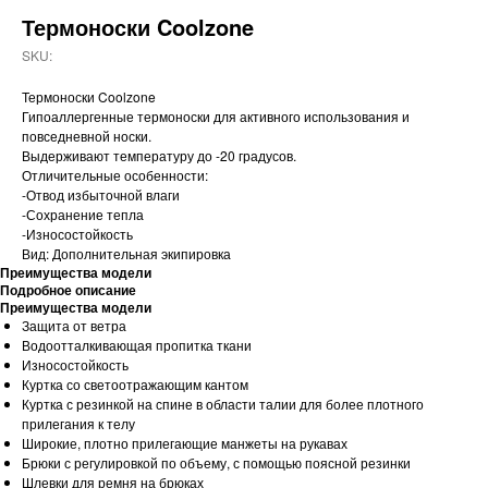
Термоноски Coolzone
SKU:
Термоноски Coolzone
Гипоаллергенные термоноски для активного использования и
повседневной носки.
Выдерживают температуру до -20 градусов.
Отличительные особенности:
-Отвод избыточной влаги
-Сохранение тепла
-Износостойкость
Вид: Дополнительная экипировка
Преимущества модели
Подробное описание
Преимущества модели
Защита от ветра
Водоотталкивающая пропитка ткани
Износостойкость
Куртка со светоотражающим кантом
Куртка с резинкой на спине в области талии для более плотного
прилегания к телу
Широкие, плотно прилегающие манжеты на рукавах
Брюки с регулировкой по объему, с помощью поясной резинки
Шлевки для ремня на брюках