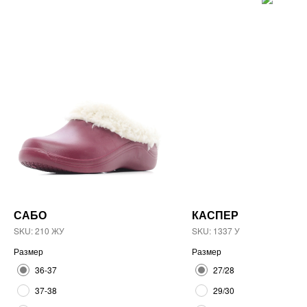
САБО
КАСПЕР
SKU:
210 ЖУ
SKU:
1337 У
Размер
Размер
36-37
27/28
37-38
29/30