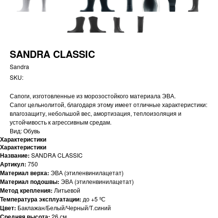
SANDRA CLASSIC
Sandra
SKU:
Сапоги, изготовленные из морозостойкого материала ЭВА.
Сапог цельнолитой, благодаря этому имеет отличные характеристики:
влагозащиту, небольшой вес, амортизация, теплоизоляция и
устойчивость к агрессивным средам.
Вид: Обувь
Характеристики
Характеристики
Название:
SANDRA CLASSIC
Артикул:
750
Материал верха:
ЭВА (этиленвинилацетат)
Материал подошвы:
ЭВА (этиленвинилацетат)
Метод крепления:
Литьевой
Температура эксплуатации:
до +5 ºС
Цвет:
Баклажан/Белый/Черный/Т.синий
Средняя высота:
26 см