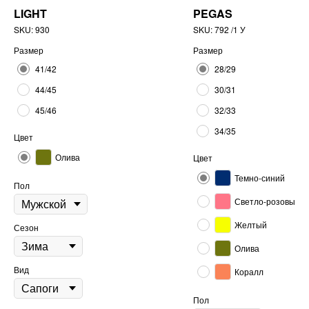
LIGHT
PEGAS
SKU:
930
SKU:
792 /1 У
Размер
Размер
41/42
28/29
44/45
30/31
45/46
32/33
34/35
Цвет
Олива
Цвет
Темно-синий
Пол
Светло-розовый
Желтый
Сезон
Олива
Вид
Коралл
Пол