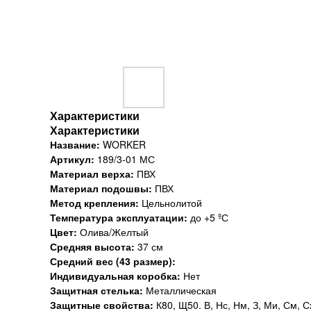
Характеристики
Характеристики
Название:
WORKER
Артикул:
189/3-01 МС
Материал верха:
ПВХ
Материал подошвы:
ПВХ
Метод крепления:
Цельнолитой
Температура эксплуатации:
до +5 ºС
Цвет:
Олива/Желтый
Средняя высота:
37 см
Средний вес (43 размер):
Индивидуальная коробка:
Нет
Защитная стелька:
Металлическая
Защитные свойства:
К80, Щ50. В, Нс, Нм, З, Ми, См, С