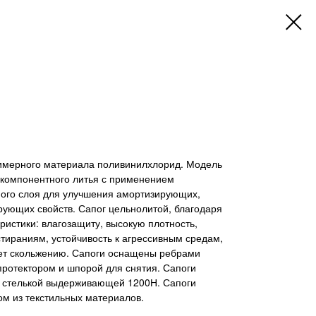
лимерного материала поливинилхлорид. Модель
хкомпонентного литья с применением
ого слоя для улучшения амортизирующих,
рующих свойств. Сапог цельнолитой, благодаря
ристики: влагозащиту, высокую плотность,
тираниям, устойчивость к агрессивным средам,
ет скольжению. Сапоги оснащены ребрами
протектором и шпорой для снятия. Сапоги
 стелькой выдерживающей 1200Н. Сапоги
м из текстильных материалов.