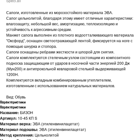
Speci.all
Сапоги, изготовленные из морозостойкого материала ЭВА.
Сапог цельнолитой, благодаря этому имеет отличные характеристики:
влагозащиту, небольшой вес, амортизацию, теплоизоляцию и
устойчивость к агрессивным средам.
Манжет сапога выполнен из плотного водоотталкивающего материала
"Оксфорд", оснащен светоотражающей лентой, фиксируется на ноге с
помощью шнурка и стопора.
Сапоги оснащены ребрами жесткости и шпорой для снятия.
Сапоги комплектуются стелечным узлом состоящим из композитного
подноска защищающим от ударов в носочной части энергией 200 Дж
(Мун200) и антипрокольной кевларовой стелькой выдерживающей
1200Н.
Комплектуются вкладным комбинированным утеплителем,
изготовленным с использованием натуральных материалов.
Вид: Обувь
Характеристики
Характеристики
Название:
БИЗОН
Артикул:
10-45 КП S
Материал верха:
ЭВА (этиленвинилацетат)
Материал подошвы:
ЭВА (этиленвинилацетат)
Метод крепления:
Цельнолитой