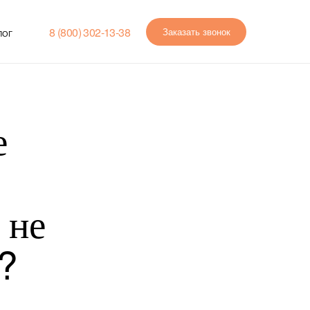
8 (800) 302-13-38
Заказать звонок
ЛОГ
е
 не
?