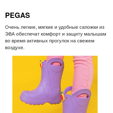
8 (8
ТЕГОРИИ
ОПТОВИКАМ
ДОСТАВКА
КОНТАКТЫ
О КОМПАНИИ
БЛОГ
PEGAS
Очень легкие, мягкие и удобные сапожки из
ЭВА обеспечат комфорт и защиту малышам
во время активных прогулок на свежем
воздухе.