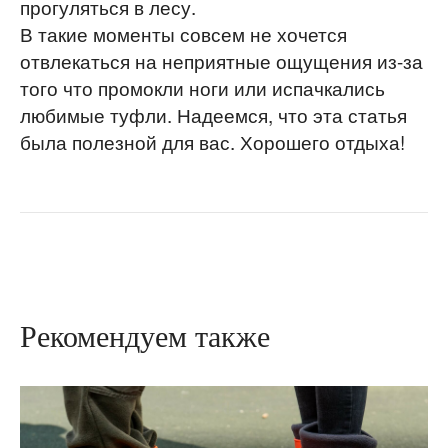
прогуляться в лесу.
В такие моменты совсем не хочется
отвлекаться на неприятные ощущения из-за
г. Тверь,
того что промокли ноги или испачкались
Сахаровское
шоссе, 32.
любимые туфли. Надеемся, что эта статья
была полезной для вас. Хорошего отдыха!
8 (4822) 76-94-74
8 (800) 302-13-38
info@kaury.ru
kaury08@kaury.ru
общая почта
отдел снабжения
Политика конфиденциальности
Рекомендуем также