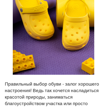
Каталог
Доставка
О компании
Контакты
Оптовикам
Блог
Реквизиты
Категории
Сертификаты
Правильный выбор обуви - залог хорошего
Kaury
настроения! Ведь так хочется насладиться
красотой природы, заниматься
благоустройством участка или просто
Speci.all